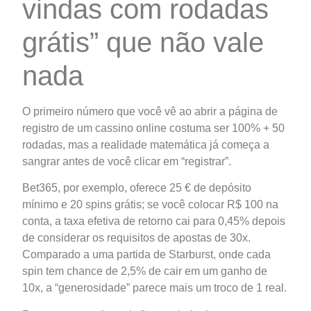
vindas com rodadas
grátis” que não vale
nada
O primeiro número que você vê ao abrir a página de
registro de um cassino online costuma ser 100% + 50
rodadas, mas a realidade matemática já começa a
sangrar antes de você clicar em “registrar”.
Bet365, por exemplo, oferece 25 € de depósito
mínimo e 20 spins grátis; se você colocar R$ 100 na
conta, a taxa efetiva de retorno cai para 0,45% depois
de considerar os requisitos de apostas de 30x.
Comparado a uma partida de Starburst, onde cada
spin tem chance de 2,5% de cair em um ganho de
10x, a “generosidade” parece mais um troco de 1 real.