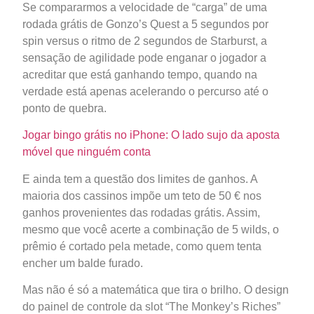
Se compararmos a velocidade de “carga” de uma
rodada grátis de Gonzo’s Quest a 5 segundos por
spin versus o ritmo de 2 segundos de Starburst, a
sensação de agilidade pode enganar o jogador a
acreditar que está ganhando tempo, quando na
verdade está apenas acelerando o percurso até o
ponto de quebra.
Jogar bingo grátis no iPhone: O lado sujo da aposta
móvel que ninguém conta
E ainda tem a questão dos limites de ganhos. A
maioria dos cassinos impõe um teto de 50 € nos
ganhos provenientes das rodadas grátis. Assim,
mesmo que você acerte a combinação de 5 wilds, o
prêmio é cortado pela metade, como quem tenta
encher um balde furado.
Mas não é só a matemática que tira o brilho. O design
do painel de controle da slot “The Monkey’s Riches”