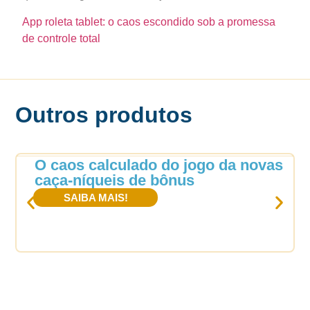
App roleta tablet: o caos escondido sob a promessa
de controle total
Outros produtos
O caos calculado do jogo da novas
caça‑níqueis de bônus
SAIBA MAIS!