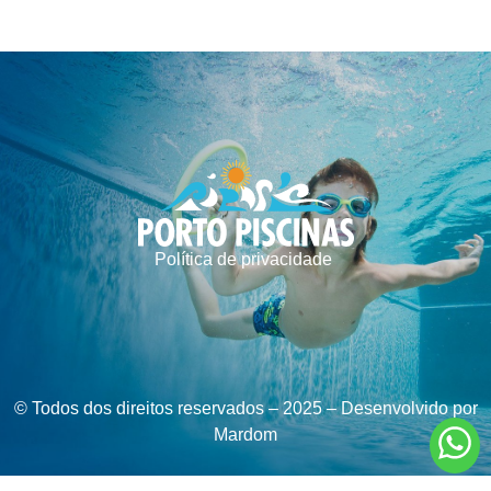
Política de privacidade
© Todos dos direitos reservados – 2025 – Desenvolvido por
Mardom