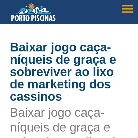
Baixar jogo caça-
níqueis de graça e
sobreviver ao lixo
de marketing dos
cassinos
Baixar jogo caça-
níqueis de graça e