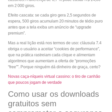
em 2 000 giros.
Efeito cascata: se cada giro gera 2,5 segundos de
espera, 500 giros acumulam 20 minutos de tédio puro
antes que a tela exiba um anúncio de “upgrade
premium”.
Mas a real lição está nos termos de uso: cláusula 7.4
obriga o usuário a aceitar “cookies de performance”,
que na prática rastreiam cada clique e alimentam
algoritmos que aumentam a oferta de “promoções
“free””. Porque ninguém dá dinheiro de graça, certo?
Novas caça-níqueis virtual cassino: o tiro de canhão
que poucos jogam de verdade
Como usar os downloads
gratuitos sem