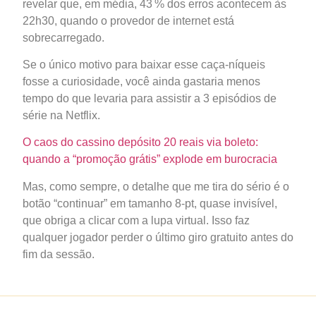
revelar que, em média, 43 % dos erros acontecem às
22h30, quando o provedor de internet está
sobrecarregado.
Se o único motivo para baixar esse caça‑níqueis
fosse a curiosidade, você ainda gastaria menos
tempo do que levaria para assistir a 3 episódios de
série na Netflix.
O caos do cassino depósito 20 reais via boleto:
quando a “promoção grátis” explode em burocracia
Mas, como sempre, o detalhe que me tira do sério é o
botão “continuar” em tamanho 8‑pt, quase invisível,
que obriga a clicar com a lupa virtual. Isso faz
qualquer jogador perder o último giro gratuito antes do
fim da sessão.