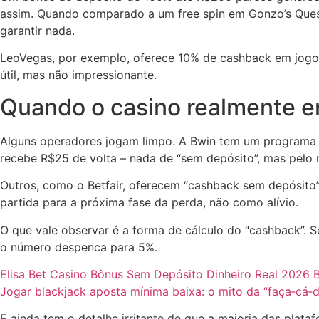
assim. Quando comparado a um free spin em Gonzo’s Ques
garantir nada.
LeoVegas, por exemplo, oferece 10% de cashback em jogos d
útil, mas não impressionante.
Quando o casino realmente en
Alguns operadores jogam limpo. A Bwin tem um programa 
recebe R$25 de volta – nada de “sem depósito”, mas pelo m
Outros, como o Betfair, oferecem “cashback sem depósit
partida para a próxima fase da perda, não como alívio.
O que vale observar é a forma de cálculo do “cashback”. S
o número despenca para 5%.
Elisa Bet Casino Bônus Sem Depósito Dinheiro Real 2026
Jogar blackjack aposta mínima baixa: o mito da “faça‑cá‑
E ainda tem o detalhe irritante de que a maioria das plata