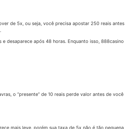
ver de 5x, ou seja, você precisa apostar 250 reais antes
.
s e desaparece após 48 horas. Enquanto isso, 888casino
ras, o “presente” de 10 reais perde valor antes de você
ece mais leve, porém sua taxa de 5x não é tão pequena