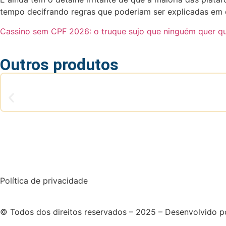
tempo decifrando regras que poderiam ser explicadas em d
Cassino sem CPF 2026: o truque sujo que ninguém quer q
Outros produtos
Política de privacidade
© Todos dos direitos reservados – 2025 – Desenvolvido 