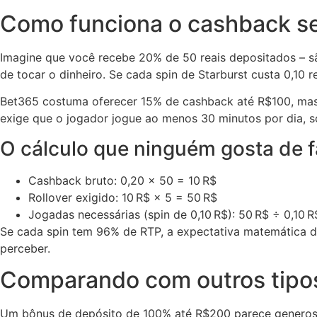
Como funciona o cashback se
Imagine que você recebe 20% de 50 reais depositados – são
de tocar o dinheiro. Se cada spin de Starburst custa 0,10 r
Bet365 costuma oferecer 15% de cashback até R$100, mas 
exige que o jogador jogue ao menos 30 minutos por dia, s
O cálculo que ninguém gosta de f
Cashback bruto: 0,20 × 50 = 10 R$
Rollover exigido: 10 R$ × 5 = 50 R$
Jogadas necessárias (spin de 0,10 R$): 50 R$ ÷ 0,10 
Se cada spin tem 96% de RTP, a expectativa matemática da
perceber.
Comparando com outros tipo
Um bônus de depósito de 100% até R$200 parece generoso,