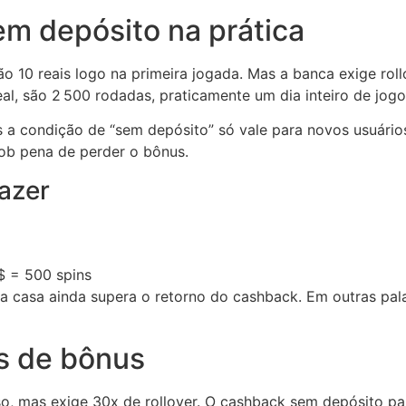
m depósito na prática
 10 reais logo na primeira jogada. Mas a banca exige rollo
eal, são 2 500 rodadas, praticamente um dia inteiro de jogo
a condição de “sem depósito” só vale para novos usuário
ob pena de perder o bônus.
azer
R$ = 500 spins
 casa ainda supera o retorno do cashback. Em outras palav
s de bônus
 mas exige 30x de rollover. O cashback sem depósito par