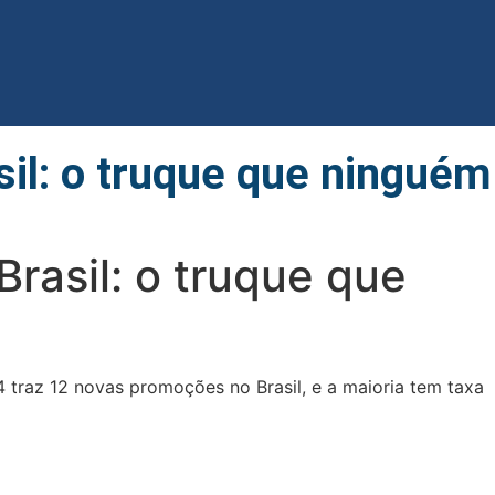
il: o truque que ninguém
rasil: o truque que
traz 12 novas promoções no Brasil, e a maioria tem taxa