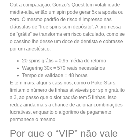
Outra comparação: Gonzo’s Quest tem volatilidade
média-alta, então um spin pode gerar 5x a aposta ou
zero. O mesmo padrão de risco é impresso nas
cláusulas de “free spins sem depósito”. A promessa
de “grátis” se transforma em risco calculado, como se
o cassino lhe desse um doce de dentista e cobrasse
por um anestésico.
20 spins grátis = 0,95 média de retorno
Wagering 30x = 570 reais necessários
Tempo de validade = 48 horas
E tem mais: alguns cassinos, como o PokerStars,
limitam o número de linhas ativáveis por spin gratuito
a 3, ao passo que o slot padrão tem 5 linhas. Isso
reduz ainda mais a chance de acionar combinações
lucrativas, enquanto o algoritmo de pagamento
permanece o mesmo.
Por que o “VIP” não vale