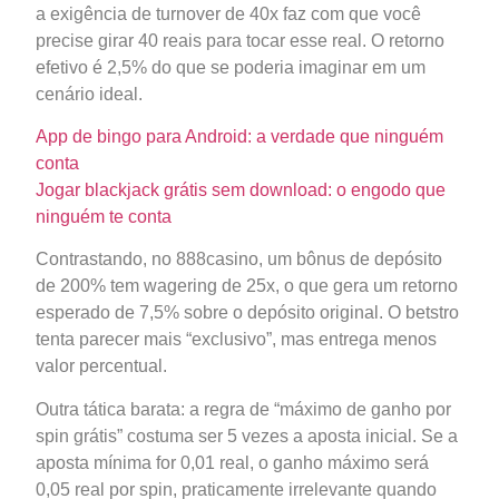
a exigência de turnover de 40x faz com que você
precise girar 40 reais para tocar esse real. O retorno
efetivo é 2,5% do que se poderia imaginar em um
cenário ideal.
App de bingo para Android: a verdade que ninguém
conta
Jogar blackjack grátis sem download: o engodo que
ninguém te conta
Contrastando, no 888casino, um bônus de depósito
de 200% tem wagering de 25x, o que gera um retorno
esperado de 7,5% sobre o depósito original. O betstro
tenta parecer mais “exclusivo”, mas entrega menos
valor percentual.
Outra tática barata: a regra de “máximo de ganho por
spin grátis” costuma ser 5 vezes a aposta inicial. Se a
aposta mínima for 0,01 real, o ganho máximo será
0,05 real por spin, praticamente irrelevante quando