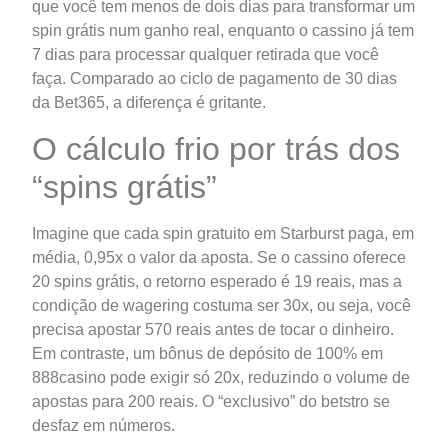
que você tem menos de dois dias para transformar um
spin grátis num ganho real, enquanto o cassino já tem
7 dias para processar qualquer retirada que você
faça. Comparado ao ciclo de pagamento de 30 dias
da Bet365, a diferença é gritante.
O cálculo frio por trás dos
“spins grátis”
Imagine que cada spin gratuito em Starburst paga, em
média, 0,95x o valor da aposta. Se o cassino oferece
20 spins grátis, o retorno esperado é 19 reais, mas a
condição de wagering costuma ser 30x, ou seja, você
precisa apostar 570 reais antes de tocar o dinheiro.
Em contraste, um bônus de depósito de 100% em
888casino pode exigir só 20x, reduzindo o volume de
apostas para 200 reais. O “exclusivo” do betstro se
desfaz em números.