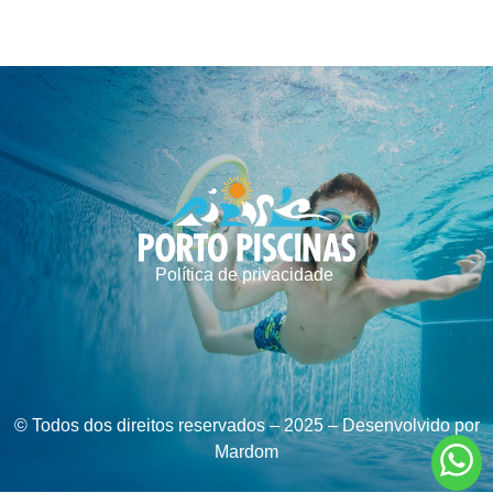
Política de privacidade
© Todos dos direitos reservados – 2025 – Desenvolvido por
Mardom