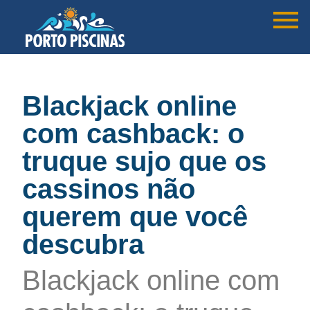
Blackjack online
com cashback: o
truque sujo que os
cassinos não
querem que você
descubra
Blackjack online com