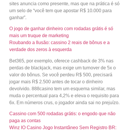
sites anuncia como presente, mas que na prática é só
um selo de “você tem que apostar R$ 10.000 para
ganhar”.
O jogo de ganhar dinheiro com rodadas grátis é só
mais um truque de marketing
Roubando a Ilusão: cassino 2 reais de bônus e a
verdade dos zeros à esquerda
Bet365, por exemplo, oferece cashback de 3% nas
perdas de blackjack, mas exige um turnover de 5x o
valor do bônus. Se você perdeu R$ 500, precisará
jogar mais R$ 2.500 antes de tocar o dinheiro
devolvido. 888casino tem um esquema similar, mas
muda o percentual para 4,2% e eleva o requisito para
6x. Em números crus, o jogador ainda sai no prejuízo.
Cassino com 500 rodadas grátis: o engodo que não
paga as contas
Winz IO Casino Jogo Instantâneo Sem Registro BR: