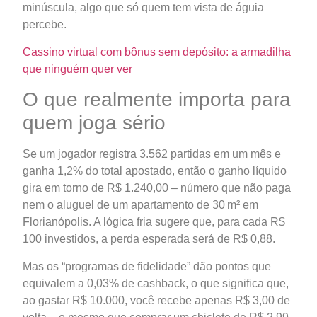
minúscula, algo que só quem tem vista de águia
percebe.
Cassino virtual com bônus sem depósito: a armadilha
que ninguém quer ver
O que realmente importa para
quem joga sério
Se um jogador registra 3.562 partidas em um mês e
ganha 1,2% do total apostado, então o ganho líquido
gira em torno de R$ 1.240,00 – número que não paga
nem o aluguel de um apartamento de 30 m² em
Florianópolis. A lógica fria sugere que, para cada R$
100 investidos, a perda esperada será de R$ 0,88.
Mas os “programas de fidelidade” dão pontos que
equivalem a 0,03% de cashback, o que significa que,
ao gastar R$ 10.000, você recebe apenas R$ 3,00 de