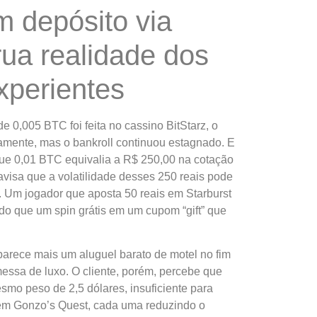
m depósito via
crua realidade dos
xperientes
e 0,005 BTC foi feita no cassino BitStarz, o
amente, mas o bankroll continuou estagnado. E
que 0,01 BTC equivalia a R$ 250,00 na cotação
visa que a volatilidade desses 250 reais pode
. Um jogador que aposta 50 reais em Starburst
do que um spin grátis em um cupom “gift” que
parece mais um aluguel barato de motel no fim
messa de luxo. O cliente, porém, percebe que
mo peso de 2,5 dólares, insuficiente para
 em Gonzo’s Quest, cada uma reduzindo o