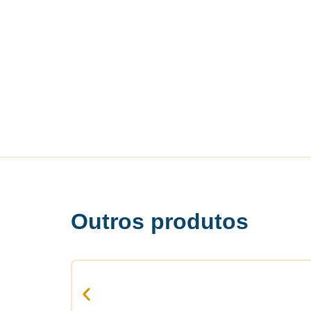
Outros produtos