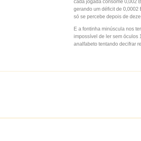
cada jogada consome 0,002 B
gerando um déficit de 0,0002
só se percebe depois de deze
E a fontinha minúscula nos te
impossível de ler sem óculos 1
analfabeto tentando decifrar