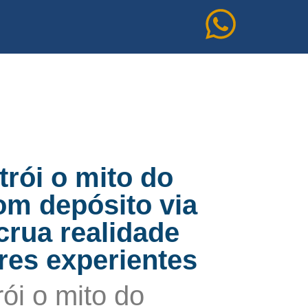
trói o mito do
om depósito via
 crua realidade
res experientes
rói o mito do