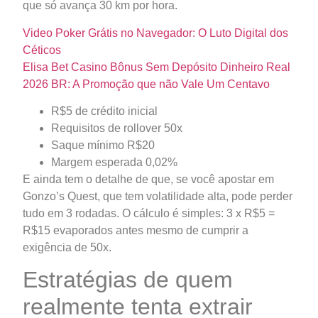
que só avança 30 km por hora.
Video Poker Grátis no Navegador: O Luto Digital dos
Céticos
Elisa Bet Casino Bônus Sem Depósito Dinheiro Real
2026 BR: A Promoção que não Vale Um Centavo
R$5 de crédito inicial
Requisitos de rollover 50x
Saque mínimo R$20
Margem esperada 0,02%
E ainda tem o detalhe de que, se você apostar em
Gonzo’s Quest, que tem volatilidade alta, pode perder
tudo em 3 rodadas. O cálculo é simples: 3 x R$5 =
R$15 evaporados antes mesmo de cumprir a
exigência de 50x.
Estratégias de quem
realmente tenta extrair