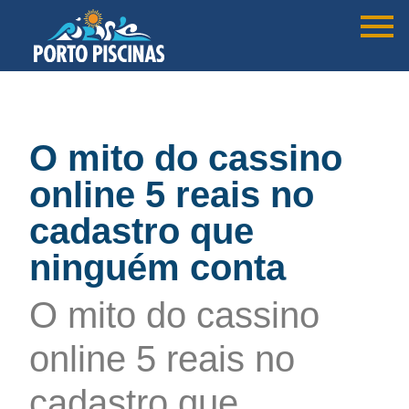
O mito do cassino
online 5 reais no
cadastro que
ninguém conta
O mito do cassino
online 5 reais no
cadastro que