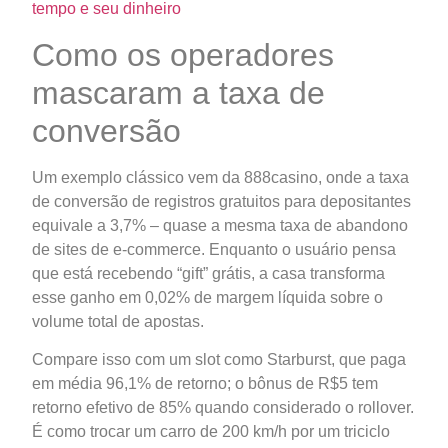
tempo e seu dinheiro
Como os operadores
mascaram a taxa de
conversão
Um exemplo clássico vem da 888casino, onde a taxa
de conversão de registros gratuitos para depositantes
equivale a 3,7% – quase a mesma taxa de abandono
de sites de e‑commerce. Enquanto o usuário pensa
que está recebendo “gift” grátis, a casa transforma
esse ganho em 0,02% de margem líquida sobre o
volume total de apostas.
Compare isso com um slot como Starburst, que paga
em média 96,1% de retorno; o bônus de R$5 tem
retorno efetivo de 85% quando considerado o rollover.
É como trocar um carro de 200 km/h por um triciclo