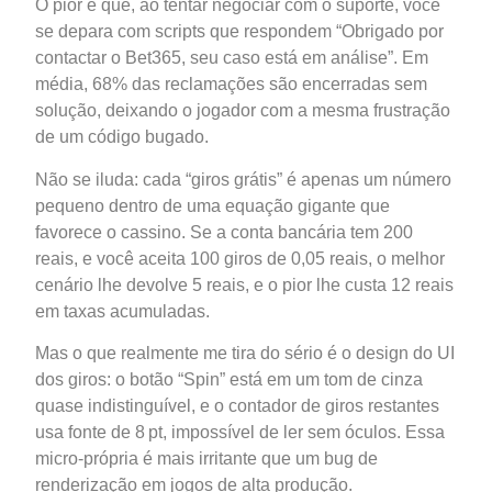
O pior é que, ao tentar negociar com o suporte, você
se depara com scripts que respondem “Obrigado por
contactar o Bet365, seu caso está em análise”. Em
média, 68% das reclamações são encerradas sem
solução, deixando o jogador com a mesma frustração
de um código bugado.
Não se iluda: cada “giros grátis” é apenas um número
pequeno dentro de uma equação gigante que
favorece o cassino. Se a conta bancária tem 200
reais, e você aceita 100 giros de 0,05 reais, o melhor
cenário lhe devolve 5 reais, e o pior lhe custa 12 reais
em taxas acumuladas.
Mas o que realmente me tira do sério é o design do UI
dos giros: o botão “Spin” está em um tom de cinza
quase indistinguível, e o contador de giros restantes
usa fonte de 8 pt, impossível de ler sem óculos. Essa
micro‑própria é mais irritante que um bug de
renderização em jogos de alta produção.