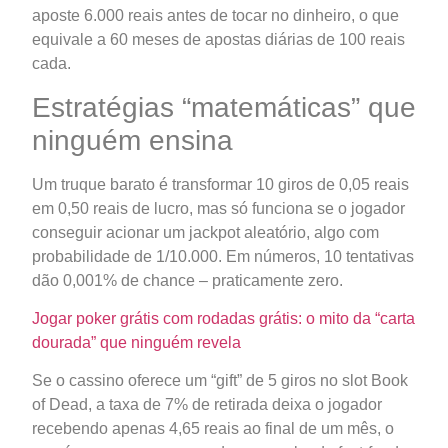
aposte 6.000 reais antes de tocar no dinheiro, o que
equivale a 60 meses de apostas diárias de 100 reais
cada.
Estratégias “matemáticas” que
ninguém ensina
Um truque barato é transformar 10 giros de 0,05 reais
em 0,50 reais de lucro, mas só funciona se o jogador
conseguir acionar um jackpot aleatório, algo com
probabilidade de 1/10.000. Em números, 10 tentativas
dão 0,001% de chance – praticamente zero.
Jogar poker grátis com rodadas grátis: o mito da “carta
dourada” que ninguém revela
Se o cassino oferece um “gift” de 5 giros no slot Book
of Dead, a taxa de 7% de retirada deixa o jogador
recebendo apenas 4,65 reais ao final de um mês, o