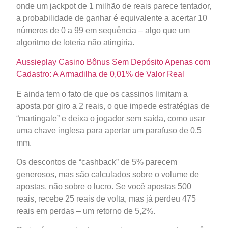
onde um jackpot de 1 milhão de reais parece tentador,
a probabilidade de ganhar é equivalente a acertar 10
números de 0 a 99 em sequência – algo que um
algoritmo de loteria não atingiria.
Aussieplay Casino Bônus Sem Depósito Apenas com
Cadastro: A Armadilha de 0,01% de Valor Real
E ainda tem o fato de que os cassinos limitam a
aposta por giro a 2 reais, o que impede estratégias de
“martingale” e deixa o jogador sem saída, como usar
uma chave inglesa para apertar um parafuso de 0,5
mm.
Os descontos de “cashback” de 5% parecem
generosos, mas são calculados sobre o volume de
apostas, não sobre o lucro. Se você apostas 500
reais, recebe 25 reais de volta, mas já perdeu 475
reais em perdas – um retorno de 5,2%.