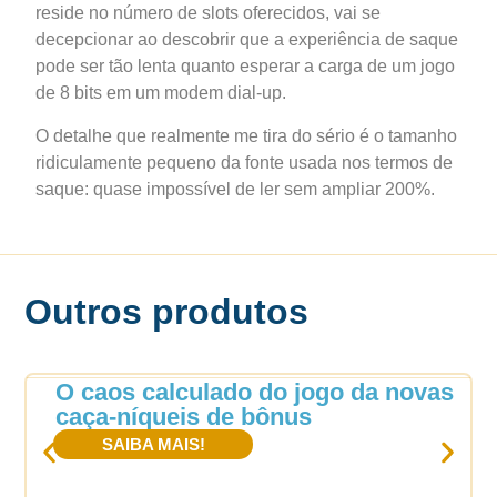
reside no número de slots oferecidos, vai se
decepcionar ao descobrir que a experiência de saque
pode ser tão lenta quanto esperar a carga de um jogo
de 8 bits em um modem dial‑up.
O detalhe que realmente me tira do sério é o tamanho
ridiculamente pequeno da fonte usada nos termos de
saque: quase impossível de ler sem ampliar 200%.
Outros produtos
O caos calculado do jogo da novas
caça‑níqueis de bônus
SAIBA MAIS!