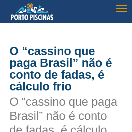
O “cassino que
paga Brasil” não é
conto de fadas, é
cálculo frio
O “cassino que paga
Brasil” não é conto
de fadas, é cálculo