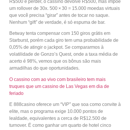
R$500 e perder, o cassino devolve R$500, mas impõe
um rollover de 30x. 500 × 30 = 15.000 moedas virtuais
que você precisa “girar” antes de tocar no saque.
Nenhum “gift” de verdade, é só espuma de bar.
Betway tenta compensar com 150 giros grátis em
Starburst, porém cada giro tem uma probabilidade de
0,05% de atingir o jackpot. Se compararmos à
volatilidade de Gonzo’s Quest, onde a taxa média de
acerto é 98%, vemos que os bônus são mais
armadilhas do que oportunidades.
O cassino com ao vivo com brasileiro tem mais
truques que um cassino de Las Vegas em dia de
feriado
E 888casino oferece um “VIP” que soa como convite à
elite, mas o programa exige 10.000 pontos de
lealdade, equivalentes a cerca de R$12.500 de
turnover. É como ganhar um quarto de hotel cinco