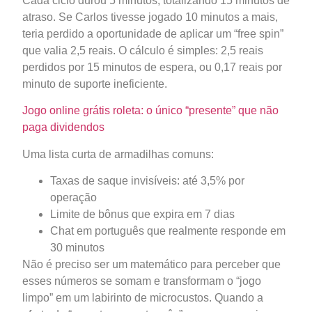
Cada ciclo durou 5 minutos, totalizando 15 minutos de
atraso. Se Carlos tivesse jogado 10 minutos a mais,
teria perdido a oportunidade de aplicar um “free spin”
que valia 2,5 reais. O cálculo é simples: 2,5 reais
perdidos por 15 minutos de espera, ou 0,17 reais por
minuto de suporte ineficiente.
Jogo online grátis roleta: o único “presente” que não
paga dividendos
Uma lista curta de armadilhas comuns:
Taxas de saque invisíveis: até 3,5% por
operação
Limite de bônus que expira em 7 dias
Chat em português que realmente responde em
30 minutos
Não é preciso ser um matemático para perceber que
esses números se somam e transformam o “jogo
limpo” em um labirinto de microcustos. Quando a