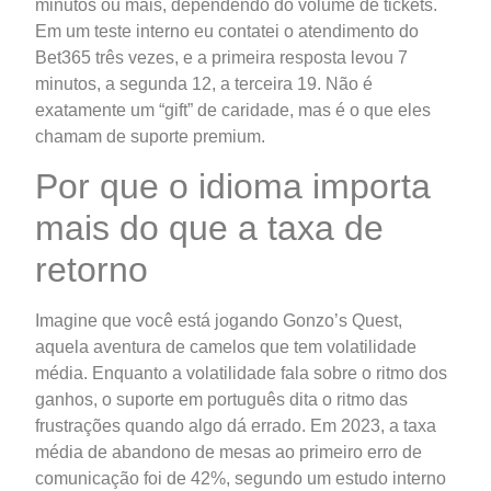
minutos ou mais, dependendo do volume de tickets.
Em um teste interno eu contatei o atendimento do
Bet365 três vezes, e a primeira resposta levou 7
minutos, a segunda 12, a terceira 19. Não é
exatamente um “gift” de caridade, mas é o que eles
chamam de suporte premium.
Por que o idioma importa
mais do que a taxa de
retorno
Imagine que você está jogando Gonzo’s Quest,
aquela aventura de camelos que tem volatilidade
média. Enquanto a volatilidade fala sobre o ritmo dos
ganhos, o suporte em português dita o ritmo das
frustrações quando algo dá errado. Em 2023, a taxa
média de abandono de mesas ao primeiro erro de
comunicação foi de 42%, segundo um estudo interno