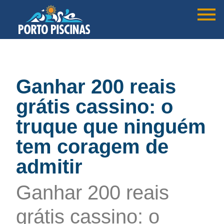
Ganhar 200 reais
grátis cassino: o
truque que ninguém
tem coragem de
admitir
Ganhar 200 reais
grátis cassino: o