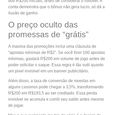
dos R$200 iniciais, antes de considerar o rollover. A
conta demonstra que o bônus não gera lucro, só dá a
ilusão de ganho.
O preço oculto das
promessas de “grátis”
A maioria das promoções inclui uma cláusula de
“apostas mínimas de R$2”. Se você fizer 100 apostas
mínimas, gastará R$200 em volume de jogo antes de
poder solicitar o saque. Essa regra é tão sutil quanto
um pixel invisível em um banner publicitário.
Além disso, a taxa de conversão de moedas em
alguns cassinos pode chegar a 3,5%, transformando
R$200 em R$193,5 ao ser creditado. Essa perda
invisível se acumula e corrói seu saldo antes mesmo
de jogar.