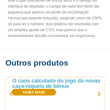
Mas o que realmente me tira do sério é o design da
interface de depósito: o campo de valor tem fonte tão
pequena que parece um ponto de exclamação
microscopicamente reduzido, exigindo zoom de 150%
só para ler o número. Isso poderia ser resolvido com
um simples ajuste de CSS, mas parece que o
desenvolvedor decidiu economizar em ergonomia.
Outros produtos
O caos calculado do jogo da novas
caça‑níqueis de bônus
SAIBA MAIS!