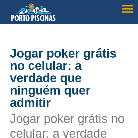
Jogar poker grátis
no celular: a
verdade que
ninguém quer
admitir
Jogar poker grátis no
celular: a verdade