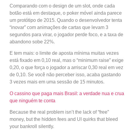
Comparando com o design de um slot, onde cada
botão está em destaque, o poker móvel ainda parece
um protótipo de 2015. Quando o desenvolvedor tenta
“inovar” com animações de cartas que levam 3
segundos para virar, o jogador perde foco, e a taxa de
abandono sobe 22%.
E tem mais: o limite de aposta mínima muitas vezes
está fixado em 0,10 real, mas o “minimum raise” exige
0,20, o que força o jogador a arriscar 0,30 real em vez
de 0,10. Se você não perceber isso, acaba gastando
3 vezes mais em uma sessão de 15 minutos.
O cassino que paga mais Brasil: a verdade nua e crua
que ninguém te conta
Because the real problem isn’t the lack of “free”
money, but the hidden fees and UI quirks that bleed
your bankroll silently.