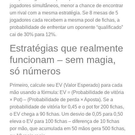
jogadores simultâneos, menor a chance de encontrar
um rival com a mesma estratégia. Se 8 mesas de 5
jogadores cada recebem a mesma pool de fichas, a
probabilidade de enfrentar um oponente “qualificado”
cai de 30% para 12%.
Estratégias que realmente
funcionam – sem magia,
só números
Primeiro, calcule seu EV (Valor Esperado) para cada
mão usando a fórmula: EV = (Probabilidade de vitória
× Pot) – (Probabilidade de perda × Aposta). Se a
probabilidade de vitória for 0,45 e o pot for 200 fichas,
o EV chega a 90 fichas. Um desvio de 0,05 para 0,50
eleva o EV para 100 fichas – diferença de 10 fichas
por mão, que acumulada em 50 mãos gera 500 fichas,