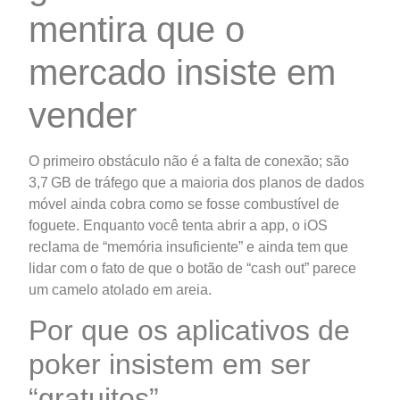
mentira que o
mercado insiste em
vender
O primeiro obstáculo não é a falta de conexão; são
3,7 GB de tráfego que a maioria dos planos de dados
móvel ainda cobra como se fosse combustível de
foguete. Enquanto você tenta abrir a app, o iOS
reclama de “memória insuficiente” e ainda tem que
lidar com o fato de que o botão de “cash out” parece
um camelo atolado em areia.
Por que os aplicativos de
poker insistem em ser
“gratuitos”