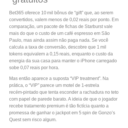
Bet365 oferece 10 mil bônus de “gift” que, ao serem
convertidos, valem menos de 0,02 reais por ponto. Em
comparação, um pacote de fichas de Starburst vale
mais do que o custo de um café espresso em São
Paulo, mas ainda assim não paga nada. Se você
calcula a taxa de conversão, descobre que 1 mil
tokens equivalem a 0,15 reais, enquanto o custo da
energia da sua casa para manter o iPhone carregado
sobe 0,07 reais por hora.
Mas então aparece a suposta “VIP treatment”. Na
prática, o “VIP” parece um motel de 1‑estrela
recém‑pintado que tenta esconder a rachadura no teto
com papel de parede barato. A ideia de que o jogador
recebe tratamento premium é tão fictícia quanto a
promessa de ganhar o jackpot em 5 spin de Gonzo’s
Quest sem risco algum.