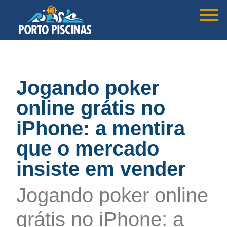
Jogando poker
online grátis no
iPhone: a mentira
que o mercado
insiste em vender
Jogando poker online
grátis no iPhone: a