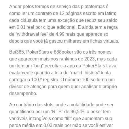
Andar pelos termos de serviço das plataformas é
como ler um contrato de 12 páginas escrito em latim;
cada cláusula tem uma exceção que reduz seu saldo
em 0,01 real por clique adicional. E ainda tem a regra
de “withdrawal fee” de 4,99 reais que aparece só
depois que você já gastou milhares em fichas virtuais.
Bet365, PokerStars e 888poker são os três nomes
que aparecem mais nos rankings de 2023, mas cada
um tem um “bug” peculiar: a app da PokerStars trava
exatamente quando a tela de “match history” tenta
carregar o 100.º registro. O número 100 se torna um
divisor de atenção para quem quer analisar o próprio
desempenho.
Ao contrário das slots, onde a volatilidade pode ser
quantificada por um “RTP” de 96,5 %, o poker tem
variáveis intangíveis como “tilt” que aumentam sua
perda média em 0,03 reais por mão se você estiver