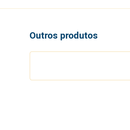
Outros produtos