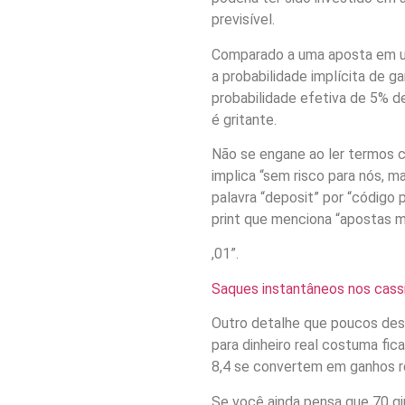
previsível.
Comparado a uma aposta em um
a probabilidade implícita de g
probabilidade efetiva de 5% de 
é gritante.
Não se engane ao ler termos c
implica “sem risco para nós, m
palavra “deposit” por “código
print que menciona “apostas m
,01”.
Saques instantâneos nos cassi
Outro detalhe que poucos dest
para dinheiro real costuma fic
8,4 se convertem em ganhos re
Se você ainda pensa que 70 gi