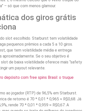
ta” – só que com menos glamour.
tica dos giros grátis
ciona
e do slot escolhido. Starburst tem volatilidade
 paga pequenos prêmios a cada 5 a 10 giros.
st, que tem volatilidade média e entrega
ros aproximadamente. Se o seu objetivo é
 slot de baixa volatilidade oferece mais “safety
ingir um payout relevante.
o depósito com free spins Brasil: o truque
orno ao jogador (RTP) de 96,5% em Starburst.
rica de retorno é 70 * 0,01 * 0,965 ≈ R$0,68. Já
9%, rende 70 * 0,01 * 0,959 ≈ R$0,67. A
e, mas quando se trata de milhares de jogadores,