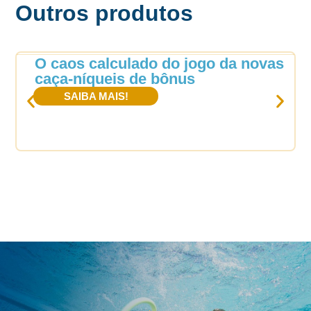
Outros produtos
O caos calculado do jogo da novas
caça‑níqueis de bônus
SAIBA MAIS!