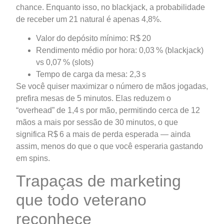
chance. Enquanto isso, no blackjack, a probabilidade
de receber um 21 natural é apenas 4,8%.
Valor do depósito mínimo: R$ 20
Rendimento médio por hora: 0,03 % (blackjack)
vs 0,07 % (slots)
Tempo de carga da mesa: 2,3 s
Se você quiser maximizar o número de mãos jogadas,
prefira mesas de 5 minutos. Elas reduzem o
“overhead” de 1,4 s por mão, permitindo cerca de 12
mãos a mais por sessão de 30 minutos, o que
significa R$ 6 a mais de perda esperada — ainda
assim, menos do que o que você esperaria gastando
em spins.
Trapaças de marketing
que todo veterano
reconhece