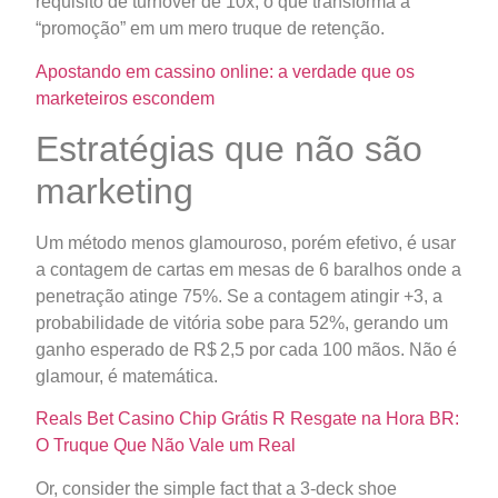
requisito de turnover de 10x, o que transforma a
“promoção” em um mero truque de retenção.
Apostando em cassino online: a verdade que os
marketeiros escondem
Estratégias que não são
marketing
Um método menos glamouroso, porém efetivo, é usar
a contagem de cartas em mesas de 6 baralhos onde a
penetração atinge 75%. Se a contagem atingir +3, a
probabilidade de vitória sobe para 52%, gerando um
ganho esperado de R$ 2,5 por cada 100 mãos. Não é
glamour, é matemática.
Reals Bet Casino Chip Grátis R Resgate na Hora BR:
O Truque Que Não Vale um Real
Or, consider the simple fact that a 3‑deck shoe