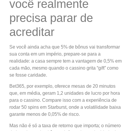
você realmente
precisa parar de
acreditar
Se você ainda acha que 5% de bônus vai transformar
sua conta em um império, prepare-se para a
realidade: a casa sempre tem a vantagem de 0,5% em
cada mão, mesmo quando o cassino grita “gift” como
se fosse caridade.
Bet365, por exemplo, oferece mesas de 20 minutos
que, em média, geram 1,2 unidades de lucro por hora
para o cassino. Compare isso com a experiência de
rodar 50 spins em Starburst, onde a volatilidade baixa
garante menos de 0,05% de risco.
Mas não é só a taxa de retorno que importa; o número