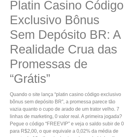
Platin Casino Código
Exclusivo Bônus
Sem Depósito BR: A
Realidade Crua das
Promessas de
“Grátis”
Quando o site lança “platin casino código exclusivo
bônus sem depósito BR”, a promessa parece tão
vazia quanto o cupo de arado de um trator velho. 7
linhas de marketing, 0 valor real. A primeira jogada?
Pegue o código “FREEVIP” e veja o saldo subir de 0
para R$2,00, o que equivale a 0,02% da média de