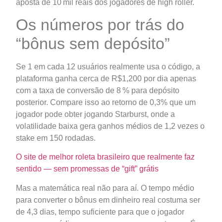
aposta de 10 mil reais dos jogadores de high roller.
Os números por trás do
“bônus sem depósito”
Se 1 em cada 12 usuários realmente usa o código, a
plataforma ganha cerca de R$1,200 por dia apenas
com a taxa de conversão de 8 % para depósito
posterior. Compare isso ao retorno de 0,3% que um
jogador pode obter jogando Starburst, onde a
volatilidade baixa gera ganhos médios de 1,2 vezes o
stake em 150 rodadas.
O site de melhor roleta brasileiro que realmente faz
sentido — sem promessas de “gift” grátis
Mas a matemática real não para aí. O tempo médio
para converter o bônus em dinheiro real costuma ser
de 4,3 dias, tempo suficiente para que o jogador