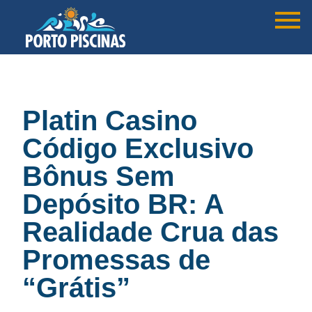
Platin Casino
Código Exclusivo
Bônus Sem
Depósito BR: A
Realidade Crua das
Promessas de
“Grátis”