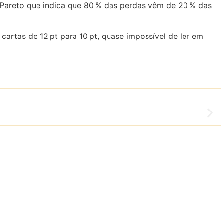
de Pareto que indica que 80 % das perdas vêm de 20 % das
artas de 12 pt para 10 pt, quase impossível de ler em