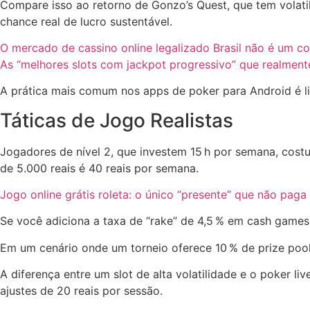
Compare isso ao retorno de Gonzo’s Quest, que tem volatil
chance real de lucro sustentável.
O mercado de cassino online legalizado Brasil não é um co
As “melhores slots com jackpot progressivo” que realment
A prática mais comum nos apps de poker para Android é li
Táticas de Jogo Realistas
Jogadores de nível 2, que investem 15 h por semana, cost
de 5.000 reais é 40 reais por semana.
Jogo online grátis roleta: o único “presente” que não paga
Se você adiciona a taxa de “rake” de 4,5 % em cash games,
Em um cenário onde um torneio oferece 10 % de prize pool 
A diferença entre um slot de alta volatilidade e o poker l
ajustes de 20 reais por sessão.