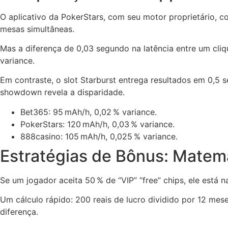
O aplicativo da PokerStars, com seu motor proprietário,
mesas simultâneas.
Mas a diferença de 0,03 segundo na latência entre um cli
variance.
Em contraste, o slot Starburst entrega resultados em 0,5
showdown revela a disparidade.
Bet365: 95 mAh/h, 0,02 % variance.
PokerStars: 120 mAh/h, 0,03 % variance.
888casino: 105 mAh/h, 0,025 % variance.
Estratégias de Bônus: Matemá
Se um jogador aceita 50 % de “VIP” “free” chips, ele está
Um cálculo rápido: 200 reais de lucro dividido por 12 mese
diferença.