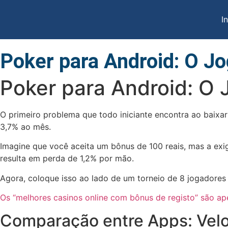
I
Poker para Android: O Jo
Poker para Android: O 
O primeiro problema que todo iniciante encontra ao baixar
3,7% ao mês.
Imagine que você aceita um bônus de 100 reais, mas a exi
resulta em perda de 1,2% por mão.
Agora, coloque isso ao lado de um torneio de 8 jogadores o
Os “melhores casinos online com bônus de registo” são a
Comparação entre Apps: Vel