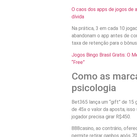
O caos dos apps de jogos de a
dívida
Na prática, 3 em cada 10 joga
abandonam o app antes de comp
taxa de retenção para o bônus
Jogos Bingo Brasil Gratis: O
“Free”
Como as marca
psicologia
Bet365 lança um “gift” de 15 g
de 45x o valor da aposta; isso 
jogador precisa girar R$450.
888casino, ao contrário, ofer
permite retirar ganhos após 70