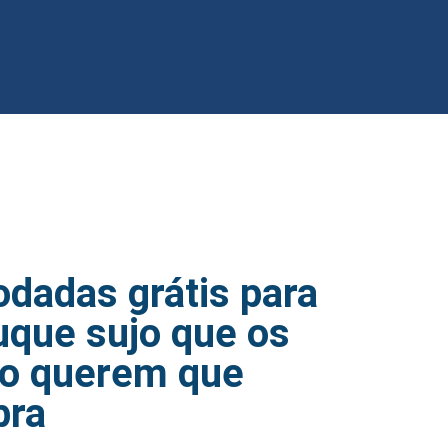
odadas grátis para
ruque sujo que os
ão querem que
bra