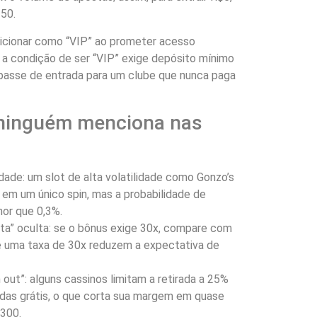
50.
sicionar como “VIP” ao prometer acesso
 a condição de ser “VIP” exige depósito mínimo
 passe de entrada para um clube que nunca paga
 ninguém menciona nas
o
idade: um slot de alta volatilidade como Gonzo’s
em um único spin, mas a probabilidade de
nor que 0,3%.
sta” oculta: se o bônus exige 30x, compare com
 uma taxa de 30x reduzem a expectativa de
 out”: alguns cassinos limitam a retirada a 25%
das grátis, o que corta sua margem em quase
300.