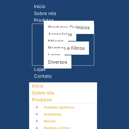
Início
Sobre nós
Produtos
Produtos Químicos
Acessórios
Móveis
Bombas e Filtros
Lazer
Diversos
Lojas
Contato
Início
Sobre nós
Produtos
Produtos Químicos
Acessórios
Móveis
Bombas e Filtros