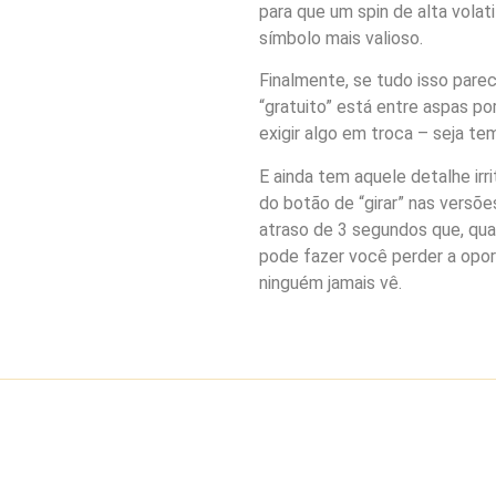
para que um spin de alta volat
símbolo mais valioso.
Finalmente, se tudo isso pare
“gratuito” está entre aspas p
exigir algo em troca – seja te
E ainda tem aquele detalhe irr
do botão de “girar” nas versõ
atraso de 3 segundos que, q
pode fazer você perder a opo
ninguém jamais vê.