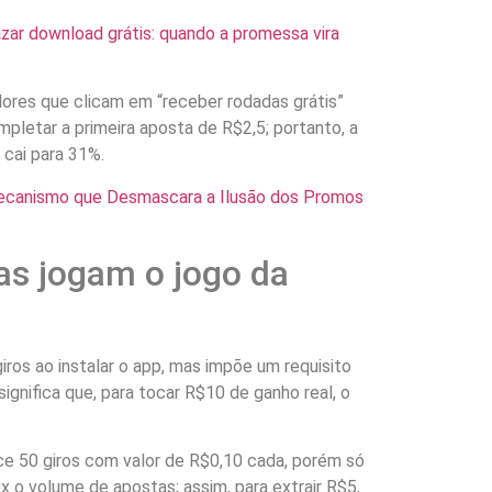
zar download grátis: quando a promessa vira
dores que clicam em “receber rodadas grátis”
letar a primeira aposta de R$2,5; portanto, a
 cai para 31%.
 Mecanismo que Desmascara a Ilusão dos Promos
s jogam o jogo da
iros ao instalar o app, mas impõe um requisito
significa que, para tocar R$10 de ganho real, o
ece 50 giros com valor de R$0,10 cada, porém só
x o volume de apostas; assim, para extrair R$5,