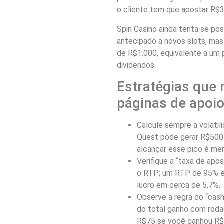
o cliente tem que apostar R$3
Spin Casino ainda tenta se po
antecipado a novos slots, mas
de R$1.000, equivalente a um
dividendos.
Estratégias que
páginas de apoi
Calcule sempre a volatil
Quest pode gerar R$500 
alcançar esse pico é me
Verifique a “taxa de apo
o RTP; um RTP de 95% e
lucro em cerca de 5,7%.
Observe a regra do “cash
do total ganho com roda
R$75 se você ganhou R$