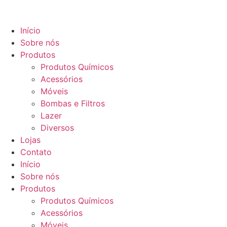
Início
Sobre nós
Produtos
Produtos Químicos
Acessórios
Móveis
Bombas e Filtros
Lazer
Diversos
Lojas
Contato
Início
Sobre nós
Produtos
Produtos Químicos
Acessórios
Móveis