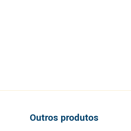
Outros produtos