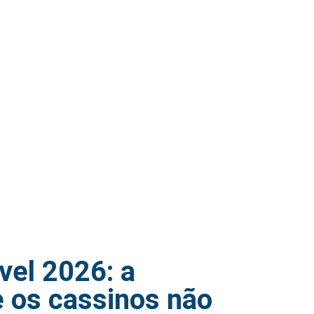
vel 2026: a
 os cassinos não