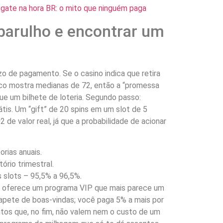
esgate na hora BR: o mito que ninguém paga
 barulho e encontrar um
azo de pagamento. Se o casino indica que retira
ico mostra medianas de 72, então a “promessa
ue um bilhete de loteria. Segundo passo:
tis. Um “gift” de 20 spins em um slot de 5
2 de valor real, já que a probabilidade de acionar
orias anuais.
ório trimestral.
 slots – 95,5% a 96,5%.
es oferece um programa VIP que mais parece um
apete de boas-vindas; você paga 5% a mais por
tos que, no fim, não valem nem o custo de um