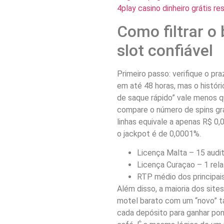
4play casino dinheiro grátis r
Como filtrar o
slot confiável
Primeiro passo: verifique o pr
em até 48 horas, mas o histór
de saque rápido” vale menos q
compare o número de spins grá
linhas equivale a apenas R$ 0,0
o jackpot é de 0,0001%.
Licença Malta – 15 audit
Licença Curaçao – 1 relat
RTP médio dos principais
Além disso, a maioria dos sit
motel barato com um “novo” t
cada depósito para ganhar pon