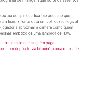
 programa de milhagem que só te dá assentos
 o botão de spin que fica tão pequeno que
um lápis; a fonte está em 9pt, quase ilegível
o jogador a aproximar a câmera como quem
 páginas embaixo de uma lâmpada de 40W.
astro: o mito que ninguém paga
ino com depósito via bitcoin”: a crua realidade