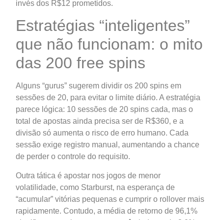
invés dos R$12 prometidos.
Estratégias “inteligentes”
que não funcionam: o mito
das 200 free spins
Alguns “gurus” sugerem dividir os 200 spins em
sessões de 20, para evitar o limite diário. A estratégia
parece lógica: 10 sessões de 20 spins cada, mas o
total de apostas ainda precisa ser de R$360, e a
divisão só aumenta o risco de erro humano. Cada
sessão exige registro manual, aumentando a chance
de perder o controle do requisito.
Outra tática é apostar nos jogos de menor
volatilidade, como Starburst, na esperança de
“acumular” vitórias pequenas e cumprir o rollover mais
rapidamente. Contudo, a média de retorno de 96,1%