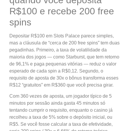
quando você deposita
R$100 e recebe 200 free
spins
Depositar R$100 em Slots Palace parece simples,
mas a cláusula de “cerca de 200 free spins” tem duas
pegadinhas. Primeiro, a taxa de volatilidade da
maioria dos jogos — como Starburst, que tem retorno
de 96,1% e paga pequenas vitórias — reduz o valor
esperado de cada spin a R$0,12. Segundo, o
requisito de aposta de 30x o bônus transforma esses
R$12 “gratuitos” em R$360 que você precisa girar.
Com 360 vezes de aposta, um jogador típico de 5
minutos por sessão ainda gasta 45 minutos só
tentando cumprir o requisito, enquanto o casino já
recolheu a taxa de 5% sobre o depósito inicial, ou
R$5. Se você fosse calcular a taxa de efetividade,