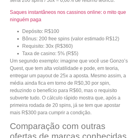
seria 200 spins / 30x = 6,66% de retorno teórico.
Saques instantâneos nos cassinos online: o mito que
ninguém paga
Depósito: R$100
Bônus: 200 free spins (valor estimado R$12)
Requisito: 30x (R$360)
Taxa de casino: 5% (R$5)
Um segundo exemplo: imagine que você use Gonzo’s
Quest, que tem alta volatilidade e pode, em teoria,
entregar um payout de 25x a aposta. Mesmo assim, a
média ainda fica em torno de R$0,30 por spin,
reduzindo o benefício para R$60, mas o requisito
subverte tudo. O cálculo rápido mostra que, após a
primeira rodada de 20 spins, já se tem que apostar
mais R$300 para cumprir a condição.
Comparação com outras
ofertas de marcas conhecidas